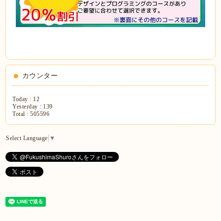
カウンター
Today :
12
Yesterday :
139
Total :
505596
Select Language
▼