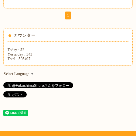
1
カウンター
Today :
52
Yesterday :
343
Total :
505497
Select Language
▼