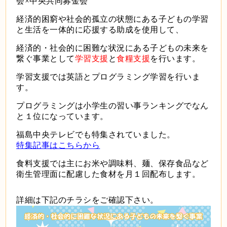
会×中央共同募金会
経済的困窮や社会的孤立の状態にある子どもの学習
と生活を一体的に応援する助成を使用して、
経済的・社会的に困難な状況にある子どもの未来を
繋ぐ事業として
学習支援
と
食糧支援
を
行います。
学習支援では英語とプログラミング学習を行いま
す。
プログラミングは小学生の習い事ランキングでなん
と１位になっています。
福島中央テレビでも特集されていました。
特集記事はこちらから
食料支援では主にお米や調味料、麺、保存食品など
衛生管理面に配慮した食材を月１回配布します。
詳細は下記のチラシをご確認下さい。