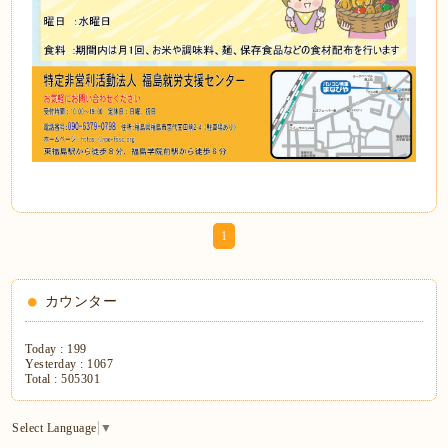
1
カウンター
Today :
199
Yesterday :
1067
Total :
505301
Select Language
▼