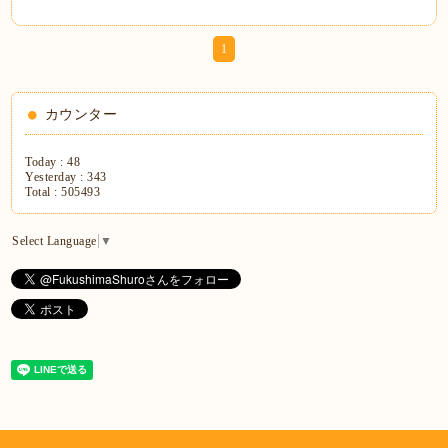
1
カウンター
Today :
48
Yesterday :
343
Total :
505493
Select Language
▼