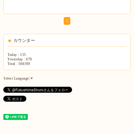
1
カウンター
Today :
155
Yesterday :
679
Total :
504190
Select Language
▼