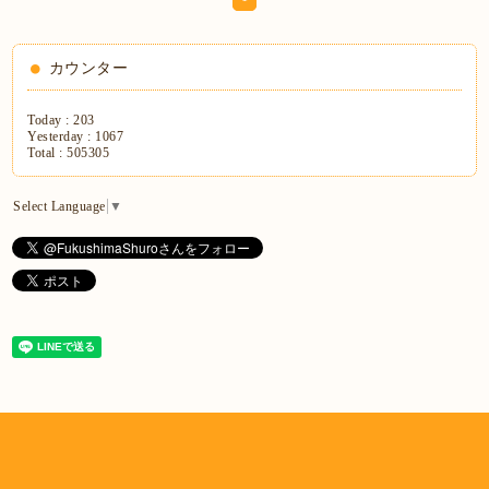
カウンター
Today :
203
Yesterday :
1067
Total :
505305
Select Language
▼