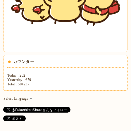
カウンター
Today :
202
Yesterday :
679
Total :
504237
Select Language
▼