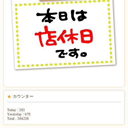
カウンター
Today :
203
Yesterday :
679
Total :
504238