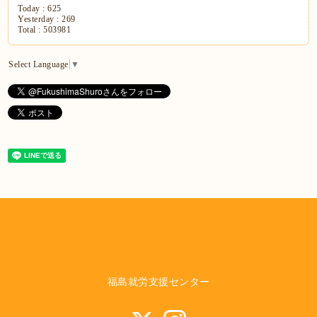
Today :
625
Yesterday :
269
Total :
503981
Select Language
▼
福島就労支援センター