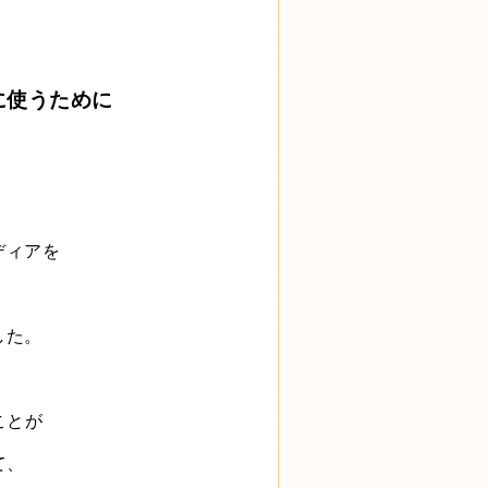
に使うために
ディアを
した。
ことが
て、