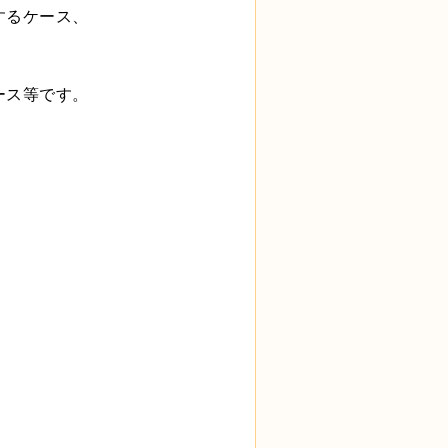
するケース、
ース等です。
。