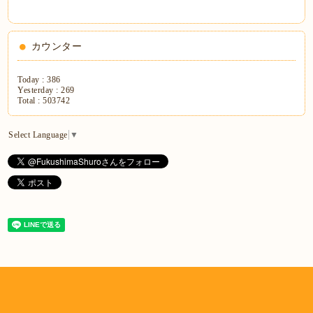
カウンター
Today :
386
Yesterday :
269
Total :
503742
Select Language
▼