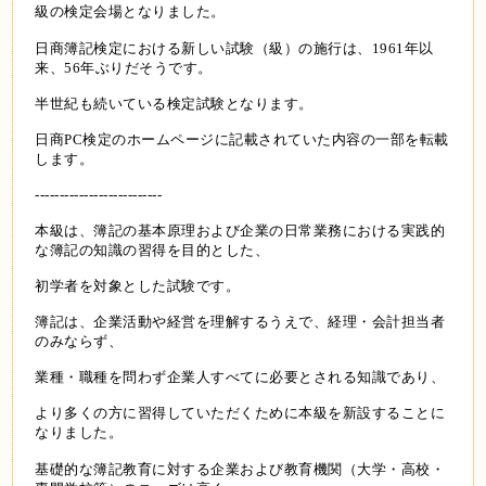
級の検定会場となりました。
日商簿記検定における新しい試験（級）の施行は、1961年以
来、56年ぶりだそうです。
半世紀も続いている検定試験となります。
日商PC検定のホームページに記載されていた内容の一部を転載
します。
--------------------------
本級は、簿記の基本原理および企業の日常業務における実践的
な簿記の知識の習得を目的とした、
初学者を対象とした試験です。
簿記は、企業活動や経営を理解するうえで、経理・会計担当者
のみならず、
業種・職種を問わず企業人すべてに必要とされる知識であり、
より多くの方に習得していただくために本級を新設することに
なりました。
基礎的な簿記教育に対する企業および教育機関（大学・高校・