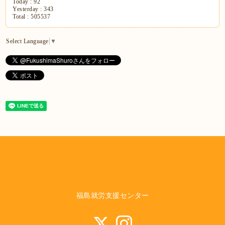
Today :
92
Yesterday :
343
Total :
505537
Select Language
▼
福島就労支援センター